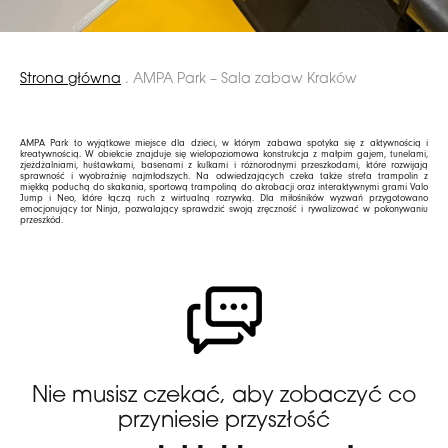
Strona główna
.
AMPA Park – Sala zabaw Kraków
AMPA Park to wyjątkowe miejsce dla dzieci, w którym zabawa spotyka się z aktywnością i
kreatywnością. W obiekcie znajduje się wielopoziomowa konstrukcja z małpim gajem, tunelami,
zjeżdżalniami, huśtawkami, basenami z kulkami i różnorodnymi przeszkodami, które rozwijają
sprawność i wyobraźnię najmłodszych. Na odwiedzających czeka także strefa trampolin z
miękką poduchą do skakania, sportową trampoliną do akrobacji oraz interaktywnymi grami Valo
Jump i Neo, które łączą ruch z wirtualną rozrywką. Dla miłośników wyzwań przygotowano
emocjonujący tor Ninja, pozwalający sprawdzić swoją zręczność i rywalizować w pokonywaniu
przeszkód.
Nie musisz czekać, aby zobaczyć co
przyniesie przyszłość