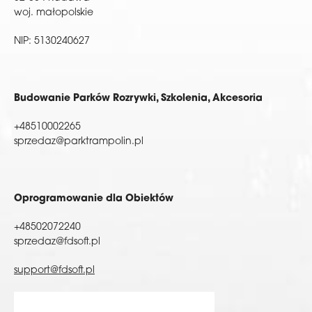
woj. małopolskie
NIP: 5130240627
Budowanie Parków Rozrywki, Szkolenia, Akcesoria
+48510002265
sprzedaz@parktrampolin.pl
Oprogramowanie dla Obiektów
+48502072240
sprzedaz@fdsoft.pl
support@fdsoft.pl